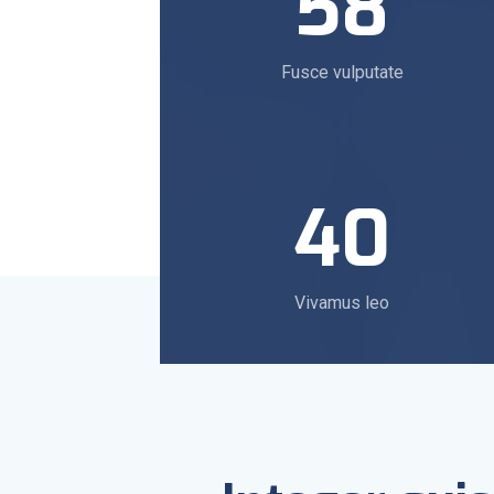
58
Fusce vulputate
40
Vivamus leo